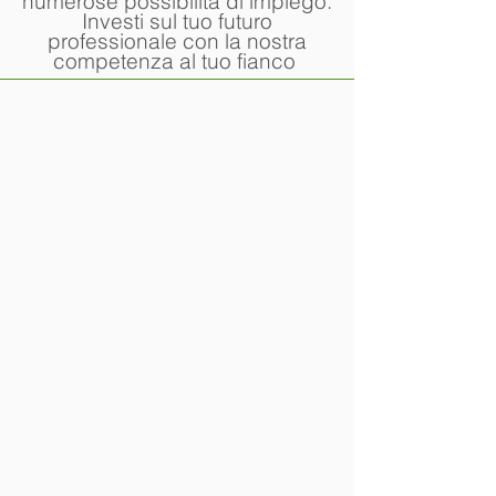
numerose possibilità di impiego.
Investi sul tuo futuro
professionale con la nostra
competenza al tuo fianco
OSS
Corso
di
Operatore
Socio
Sanitario
ASA
Corso
di
Ausiliario
Socio